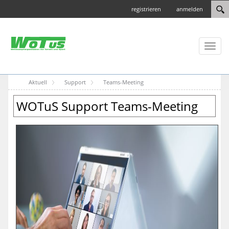
registrieren
anmelden
Toggl
naviga
Aktuell
Support
Teams-Meeting
WOTuS Support Teams-Meeting